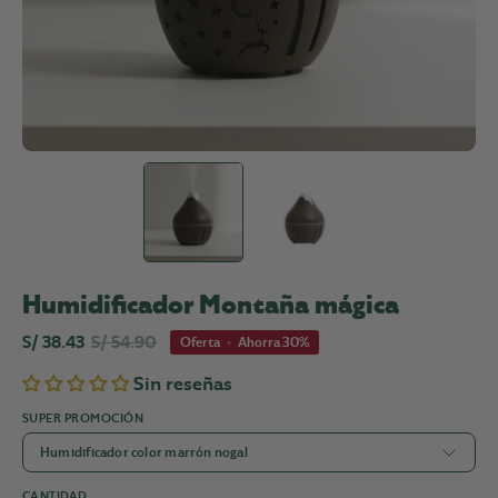
Humidificador Montaña mágica
S/ 38.43
S/ 54.90
Oferta
•
Ahorra
30%
Sin reseñas
SUPER PROMOCIÓN
Humidificador color marrón nogal
CANTIDAD