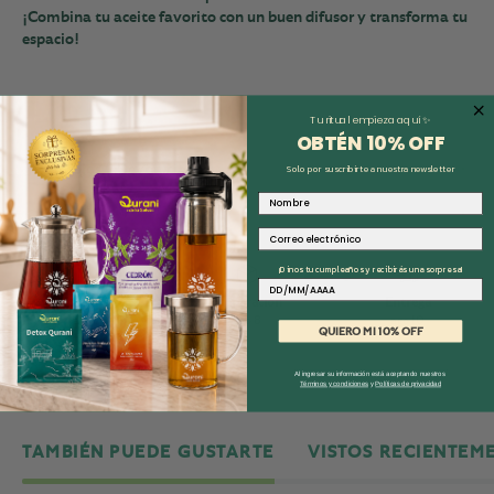
¡Combina tu aceite favorito con un buen difusor y transforma tu
espacio!
Tu ritual empieza aquí ✨
OBTÉN 10% O
FF
📌 Cambios y Devoluciones
Solo por suscribirte a nuestra newsletter
Nombre
📦 Envíos
Correo electrónico
¡Dinos tu cumpleaños y recibirás una sorpresa!
Fecha
Compra
Preparación
Entrega
ago 7
ago 8
ago 10
QUIERO MI 10% OFF
Al ingresar su información está aceptando nuestros
Términos y condiciones
y
Políticas de privacidad
TAMBIÉN PUEDE GUSTARTE
VISTOS RECIENTEM