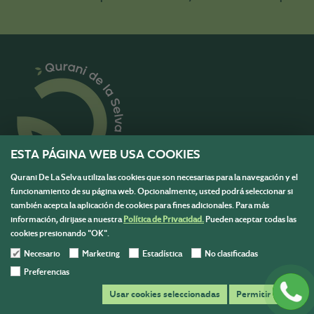
ESTA PÁGINA WEB USA COOKIES
Qurani De La Selva utiliza las cookies que son necesarias para la navegación y el
funcionamiento de su página web. Opcionalmente, usted podrá seleccionar si
también acepta la aplicación de cookies para fines adicionales. Para más
Menú
información, dirijase a nuestra
Política de Privacidad.
Pueden aceptar todas las
cookies presionando "OK".
Información
Necesario
Marketing
Estadística
No clasificadas
Contáctanos
Preferencias
Escríbenos y resolvemos todas tus dudas para ayudarte en
Usar cookies seleccionadas
Permitir todas
tu compra.