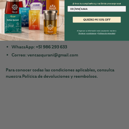
¡Dinos tu cumpleaños y recibirás una sorpresa!
devolución del dinero.
Fecha
¿Cómo solicitar ayuda?
QUIERO MI 10% OFF
Comunícate con nuestro equipo indicando tu número de
Al ingresar su información está aceptando nuestros
Términos y condiciones
y
Políticas de privacidad
pedido y el motivo de tu solicitud:
WhatsApp:
+51 986 293 633
Correo:
ventasqurani@gmail.com
Para conocer todas las condiciones aplicables, consulta
nuestra
Política de devoluciones y reembolsos
.