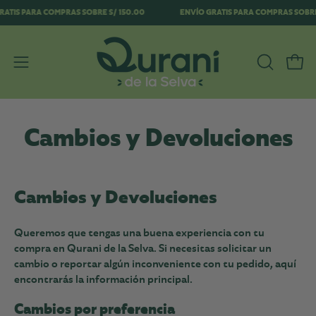
Saltar
O GRATIS PARA COMPRAS SOBRE S/ 150.00
ENVÍO GRATIS PARA COMPRAS SO
al
contenido
ABRIR
Carr
Abrir
BARRA
menú
DE
de
BÚSQUE
navegación
Cambios y Devoluciones
Cambios y Devoluciones
Queremos que tengas una buena experiencia con tu
compra en
Qurani de la Selva
. Si necesitas solicitar un
cambio o reportar algún inconveniente con tu pedido, aquí
encontrarás la información principal.
Cambios por preferencia