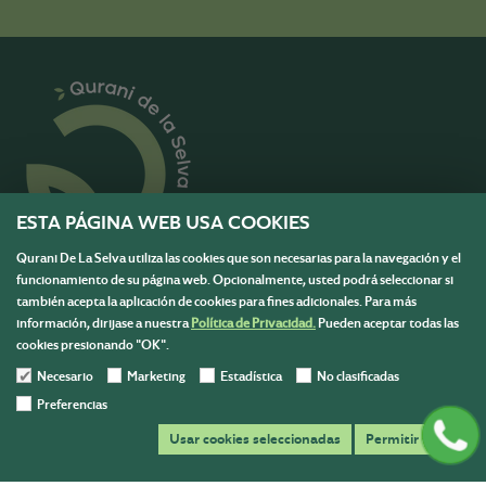
ESTA PÁGINA WEB USA COOKIES
Qurani De La Selva utiliza las cookies que son necesarias para la navegación y el
funcionamiento de su página web. Opcionalmente, usted podrá seleccionar si
también acepta la aplicación de cookies para fines adicionales. Para más
Menú
información, dirijase a nuestra
Política de Privacidad.
Pueden aceptar todas las
cookies presionando "OK".
Información
Necesario
Marketing
Estadística
No clasificadas
Contáctanos
Preferencias
Escríbenos y resolvemos todas tus dudas para ayudarte en
Usar cookies seleccionadas
Permitir todas
tu compra.