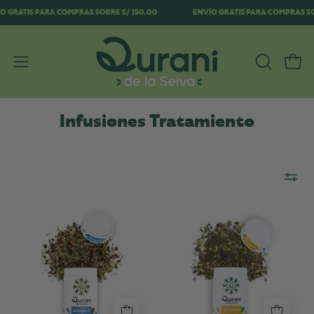
Saltar
NVÍO GRATIS PARA COMPRAS SOBRE S/ 150.00
ENVÍO GRATIS PARA COMPRAS
al
contenido
ABRIR
Carr
Abrir
BARRA
menú
DE
de
Infusiones Tratamiento
BÚSQUE
navegación
Qurani
Qurani
Adelgazan
Higado
75g
75g