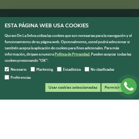
ESTA PÁGINA WEB USA COOKIES
Qurani De La Selva utiliza las cookies que son necesarias para la navegación y el
funcionamiento de su página web. Opcionalmente, usted podrá seleccionar si
también acepta la aplicación de cookies para fines adicionales. Para más
información, dirijase a nuestra
Política de Privacidad.
Pueden aceptar todas las
cookies presionando "OK".
Necesario
Marketing
Estadística
No clasificadas
Preferencias
Menú
Usar cookies seleccionadas
Permitir todas
Información
Contáctanos
Escríbenos y resolvemos todas tus dudas para ayudarte en
tu compra.
ventasqurani@gmail.com