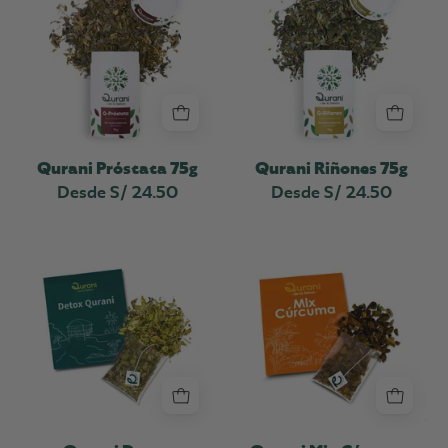
75g
75g
Qurani Próstata 75g
Qurani Riñones 75g
Desde S/ 24.50
Desde S/ 24.50
Qurani
Qurani
Detox
Mix
Cúrcuma