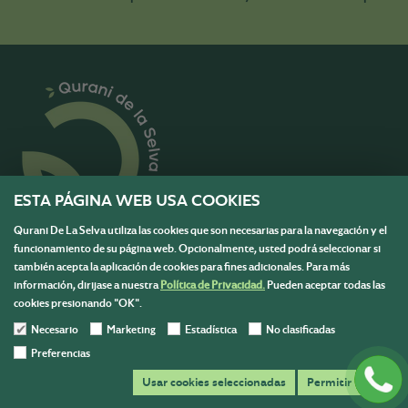
ESTA PÁGINA WEB USA COOKIES
Qurani De La Selva utiliza las cookies que son necesarias para la navegación y el
funcionamiento de su página web. Opcionalmente, usted podrá seleccionar si
también acepta la aplicación de cookies para fines adicionales. Para más
Menú
información, dirijase a nuestra
Política de Privacidad.
Pueden aceptar todas las
cookies presionando "OK".
Información
Necesario
Marketing
Estadística
No clasificadas
Contáctanos
Preferencias
Escríbenos y resolvemos todas tus dudas para ayudarte en
Usar cookies seleccionadas
Permitir todas
tu compra.