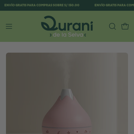
Saltar
ENVÍO GRATIS PARA COMPRAS SOBRE S/ 150.00
ENVÍO GRATIS PARA 
al
contenido
ABRIR
Carr
Abrir
BARRA
menú
DE
de
BÚSQUE
navegación