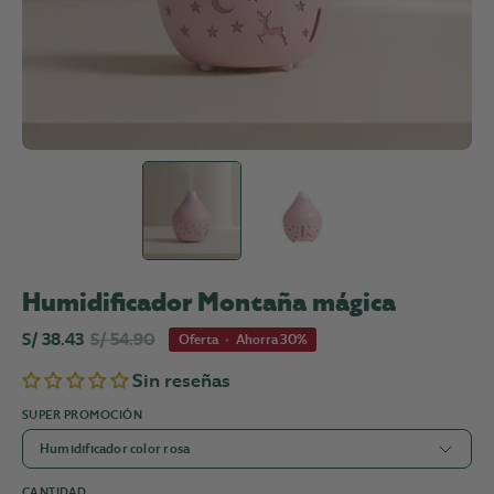
Humidificador Montaña mágica
S/ 38.43
S/ 54.90
Oferta
•
Ahorra
30%
Sin reseñas
SUPER PROMOCIÓN
Humidificador color rosa
CANTIDAD