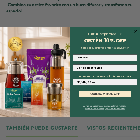
¡Combina tu aceite favorito con un buen difusor y transforma tu
espacio!
Tu ritual empieza aquí ✨
OBTÉN 10% O
FF
📌 Cambios y Devoluciones
Solo por suscribirte a nuestra newsletter
Nombre
📦 Envíos
Correo electrónico
¡Dinos tu cumpleaños y recibirás una sorpresa!
Fecha
Compra
Preparación
Entrega
ago 8
ago 9
ago 11
QUIERO MI 10% OFF
Al ingresar su información está aceptando nuestros
Términos y condiciones
y
Políticas de privacidad
TAMBIÉN PUEDE GUSTARTE
VISTOS RECIENTEM