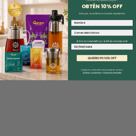
OBTÉN 10% O
FF
Solo por suscribirte a nuestra newsletter
Nombre
Correo electrónico
¡Dinos tu cumpleaños y recibirás una sorpresa!
Fecha
QUIERO MI 10% OFF
Al ingresar su información está aceptando nuestros
Términos y condiciones
y
Políticas de privacidad