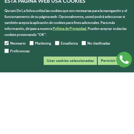
ESTA PÁGINA WEB USA COOKIES
Qurani De La Selva utiliza las cookies que son necesarias para la navegación y el
funcionamiento de su página web. Opcionalmente, usted podrá seleccionar si
también acepta la aplicación de cookies para fines adicionales. Para más
información, dirijase a nuestra
Política de Privacidad.
Pueden aceptar todas las
cookies presionando "OK".
Necesario
Marketing
Estadística
No clasificadas
Preferencias
Usar cookies seleccionadas
Permitir todas