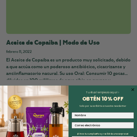
Aceite de Copaiba | Modo de Uso
febrero 11, 2022
El Aceite de Copaiba es un producto muy solicitado, debido
a que actúa como un poderoso antibiótico, cicatrizante y
antiinflamatorio natural. Su uso Oral: Consumir 10 gotas
diluidas en 100 mililitros de agua tibia en ayunas y...
Tu ritual empieza aquí ✨
OBTÉN 10% O
FF
Solo por suscribirte a nuestra newsletter
Nombre
Correo electrónico
¡Dinos tu cumpleaños y recibirás una sorpresa!