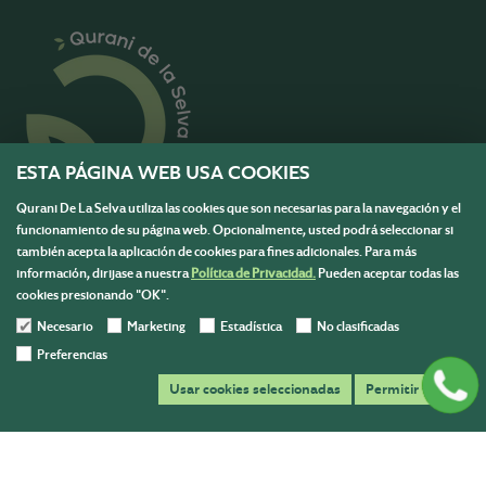
ESTA PÁGINA WEB USA COOKIES
Qurani De La Selva utiliza las cookies que son necesarias para la navegación y el
funcionamiento de su página web. Opcionalmente, usted podrá seleccionar si
también acepta la aplicación de cookies para fines adicionales. Para más
Menú
información, dirijase a nuestra
Política de Privacidad.
Pueden aceptar todas las
cookies presionando "OK".
Información
Necesario
Marketing
Estadística
No clasificadas
Contáctanos
Preferencias
Escríbenos y resolvemos todas tus dudas para ayudarte en
Usar cookies seleccionadas
Permitir todas
tu compra.
ventasqurani@gmail.com
+51 986 293 633