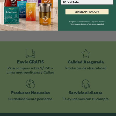
Fecha
QUIERO MI 10% OFF
Al ingresar su información está aceptando nuestros
Términos y condiciones
y
Políticas de privacidad
Envío GRATIS
Calidad Asegurada
Para compras sobre S/ 150 -
Productos de alta calidad
Lima metropolitana y Callao
Productos Naturales
Servicio al cliente
Cuidadosamente pensados
Te ayudamos con tu compra